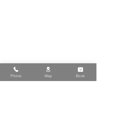
Phone
Map
Book
留言
📢雲端發票開跑
撰寫留言......
📢2026最大檔旅展正式開
跑！