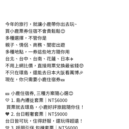
今年的旅行，就讓小鹿帶你出去玩~
買小鹿票券住宿不會貴鬆鬆😊
多種選擇，不管你是
親子、情侶、商務、閨密出遊
多種地點，一券這些地方隨你用
台北、台中、台南、花蓮、日本✈️
不用上網比價，直接用票兌換最省錢🤑
不只在環島，還能去日本大阪看萬博🎉
現在，你只需要小鹿住宿券🎫
🎫 小鹿住宿券, 三種方案隨心選😊
💛 1. 島內遷徙套票｜NT$6000
 買票就去環島，小鹿好評旅館隨你住！
🧡 2. 台日輕奢套票｜NT$9000
台日皆可玩，住得舒服，還玩得超遠！
💚 3. 呼朋引伴 包棟套票｜NT$6000