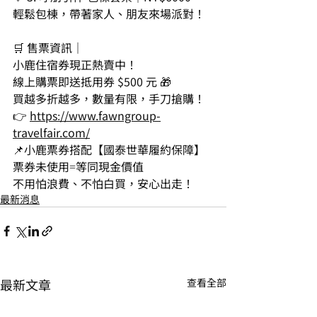
輕鬆包棟，帶著家人、朋友來場派對！
🛒 售票資訊｜
小鹿住宿券現正熱賣中！
線上購票即送抵用券 $500 元 🎁
買越多折越多，數量有限，手刀搶購！
👉 
https://www.fawngroup-
travelfair.com/
📌小鹿票券搭配【國泰世華履約保障】
票券未使用=等同現金價值
不用怕浪費、不怕白買，安心出走！
最新消息
最新文章
查看全部